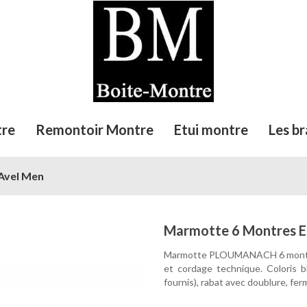
tre
Remontoir Montre
Etui montre
Les br
Avel Men
Marmotte 6 Montres E
Marmotte PLOUMANACH 6 montres 
et cordage technique. Coloris 
fournis), rabat avec doublure, fe