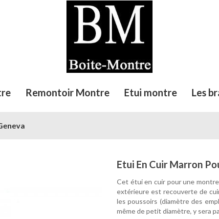
tre
Remontoir Montre
Etui montre
Les br
 Geneva
Etui En Cuir Marron P
Cet étui en cuir pour une montre
extérieure est recouverte de cui
les poussoirs (diamètre des empl
même de petit diamètre, y sera p